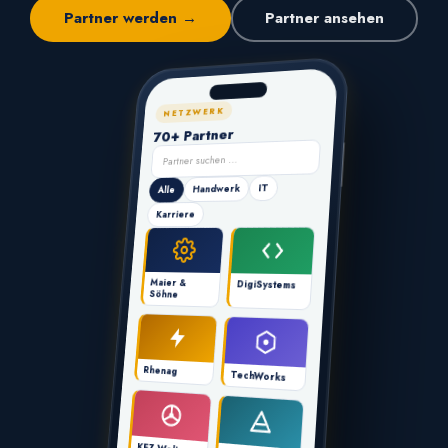
Partner werden →
Partner ansehen
NETZWERK
70+ Partner
Partner suchen …
IT
Handwerk
Alle
Karriere
Maier &
DigiSystems
Söhne
Rhenag
TechWorks