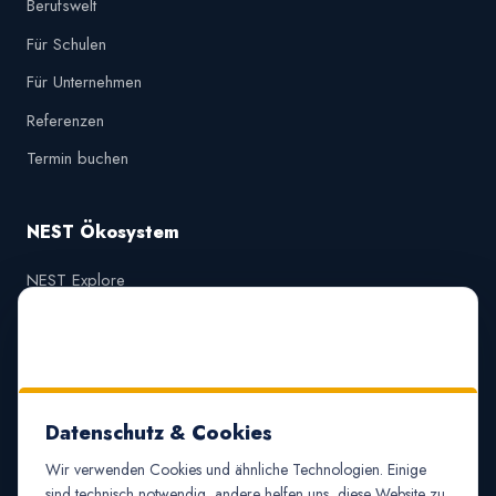
Berufswelt
Für Schulen
Für Unternehmen
Referenzen
Termin buchen
NEST Ökosystem
NEST Explore
NEST AzubiConnect
Über uns
Blog
Datenschutz & Cookies
Partner-Login
Wir verwenden Cookies und ähnliche Technologien. Einige
sind technisch notwendig, andere helfen uns, diese Website zu